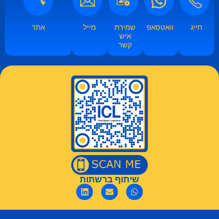
חייג
וואטסאפ​​
שמירת
מייל
אתר
איש
קשר​
שיתוף ברשתות