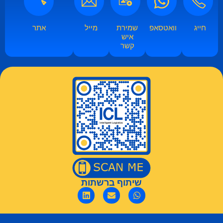
חייג
וואטסאפ​​
שמירת
מייל
אתר
איש
קשר​
שיתוף ברשתות