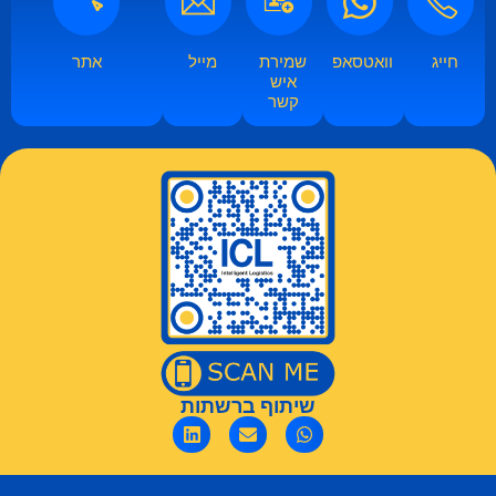
חייג
וואטסאפ​​
שמירת
מייל
אתר
איש
קשר​
שיתוף ברשתות​