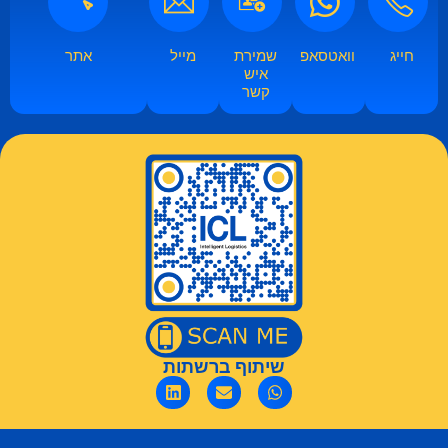
חייג
וואטסאפ
שמירת
מייל
אתר
איש
קשר
שיתוף ברשתות​