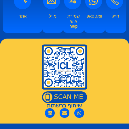
חייג
וואטסאפ​​
שמירת
מייל
אתר
איש
קשר​
שיתוף ברשתות​