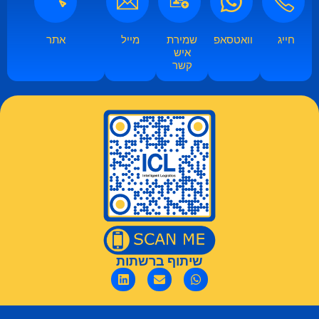
חייג
וואטסאפ
שמירת
מייל
אתר
איש
קשר​
שיתוף ברשתות